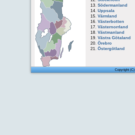
Södermanland
Uppsala
Värmland
Västerbotten
Västernorrland
Västmanland
Västra Götaland
Örebro
Östergötland
Copyright (C)